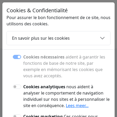
Cookies & Confidentialité
LINKPLEK
.BE
Pour assurer le bon fonctionnement de ce site, nous
utilisons des cookies.
En savoir plus sur les cookies
Home
Sous-pages
Articles
Contact
Cookies nécessaires
aident à garantir les
fonctions de base de notre site, par
Amay : commerces,
exemple en mémorisant les cookies que
restaurants et services
vous avez acceptés.
Cookies analytiques
nous aident à
Découvrez Amay avec ses commerces,
analyser le comportement de navigation
restaurants, hôtels, activités, médecins et
individuel sur nos sites et à personnaliser le
services utiles.
site en conséquence.
Lees meer...
Cookies marketing
Ces cookies nous