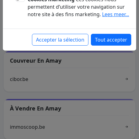
permettent d’utiliser votre navigation sur
Commune D'Amay
notre site à des fins marketing.
Lees meer...
as.be
Accepter la sélection
Tout accepter
Couvreur En Amay
cibor.be
À Vendre En Amay
immoscoop.be